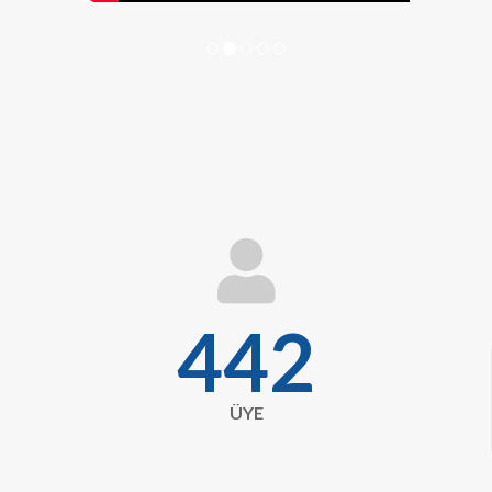
fa
fa-
user
443
ÜYE