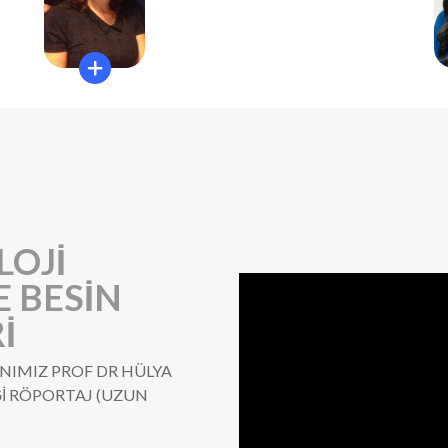
LOJİ
E BESİN
İ
ANIMIZ PROF DR HÜLYA
Ğİ RÖPORTAJ (UZUN