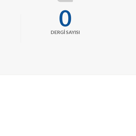
book-
0
journal-
whills
DERGİ SAYISI