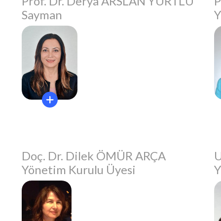
Prof. Dr. Derya ARSLAN YURTLU
P
Sayman
Y
Doç. Dr. Dilek ÖMÜR ARÇA
U
Yönetim Kurulu Üyesi
Y