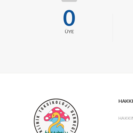
user
0
ÜYE
HAKK
HAKKI