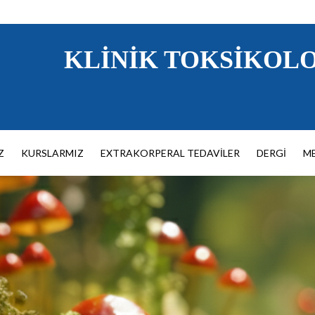
KLINIK TOKSIKOLO
Z
KURSLARMIZ
EXTRAKORPERAL TEDAVILER
DERGI
M