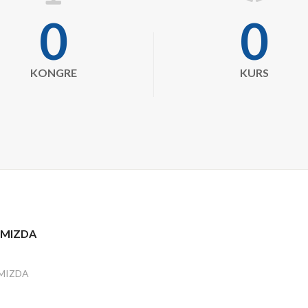
microphone
book-
0
0
open
KONGRE
KURS
IMIZDA
MIZDA