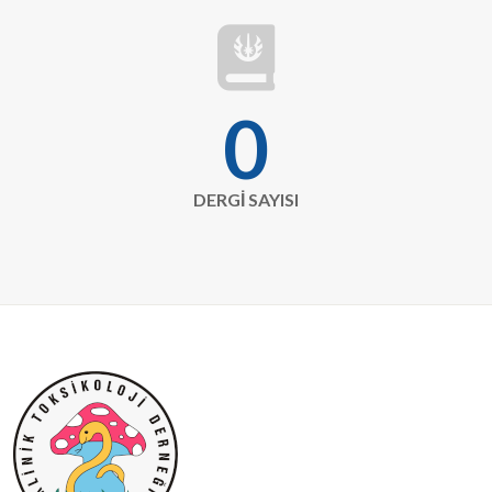
fas
fa-
book-
0
journal-
whills
DERGİ SAYISI