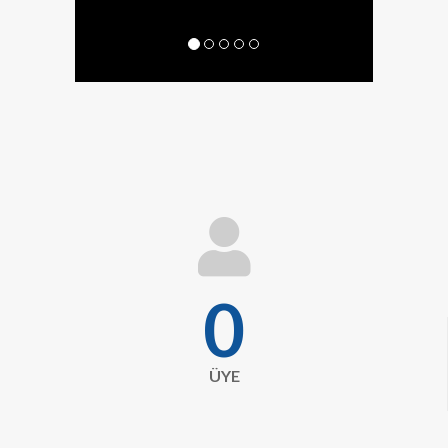
fa
fa-
user
0
ÜYE