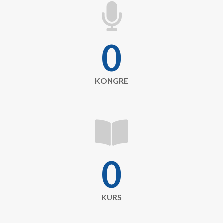
fas
fa-
microphone
0
KONGRE
fas
fa-
book-
0
open
KURS