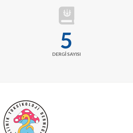
fas
fa-
book-
5
journal-
whills
DERGİ SAYISI