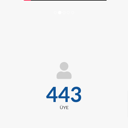
fa
fa-
user
443
ÜYE