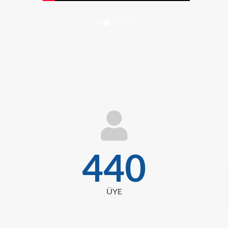
fa
fa-
user
443
ÜYE