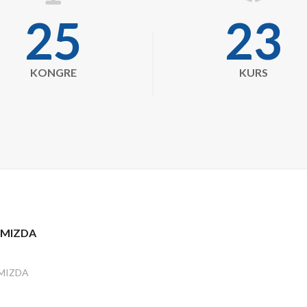
microphone
book-
26
24
open
KONGRE
KURS
IMIZDA
MIZDA