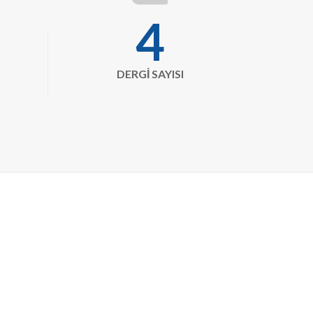
book-
5
journal-
whills
DERGİ SAYISI