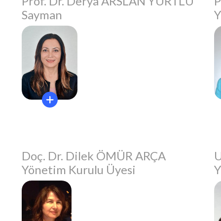
Prof. Dr. Derya ARSLAN YURTLU
P
Sayman
Y
Doç. Dr. Dilek ÖMÜR ARÇA
U
Yönetim Kurulu Üyesi
Y