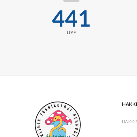
user
443
ÜYE
HAKK
HAKKI