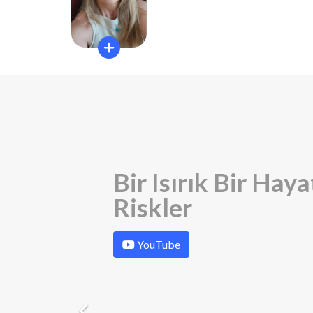
Bir Isırık Bir Hay
KLİNİK TOKSİKO
Riskler
DERNEĞİ WEBİN
"Mantar Zehirlen
YouTube
YouTube